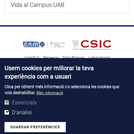
Vida al Campus UAB
L'institut
Recerca
Sala Blanca
Laboratoris
Transferència tecnològica
Notícies & Divulgació
Destacats
Usem cookies per millorar la teva
experiència com a usuari
Contacte
Talent
Clica per obtenir més informació i/o selecciona les cookies que
vols deshabilitar.
Més informació
Avís legal
Perfil del contractant
© Copyright 2026. IMB-CNM
Essencials
D'anàlisi
GUARDAR PREFERÈNCIES