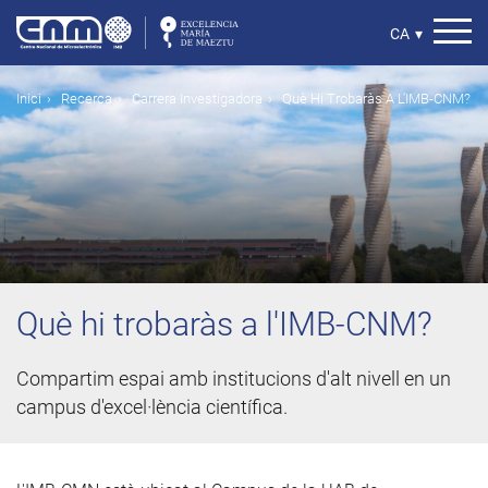
Vés
al
Select
CA
▾
contingut
your
language
Fil
Inici
Recerca
Carrera Investigadora
Què Hi Trobaràs A L'IMB-CNM?
d'ariadna
Què hi trobaràs a l'IMB-CNM?
Compartim espai amb institucions d'alt nivell en un
campus d'excel·lència científica.