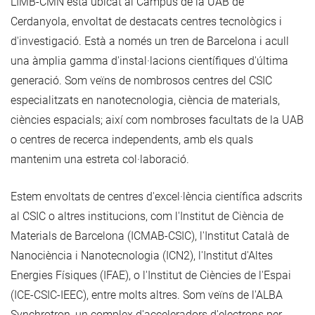
L'IMB-CMN està ubicat al Campus de la UAB de
Cerdanyola, envoltat de destacats centres tecnològics i
d'investigació. Està a només un tren de Barcelona i acull
una àmplia gamma d'instal·lacions científiques d'última
generació. Som veïns de nombrosos centres del CSIC
especialitzats en nanotecnologia, ciència de materials,
ciències espacials; així com nombroses facultats de la UAB
o centres de recerca independents, amb els quals
mantenim una estreta col·laboració.
Estem envoltats de centres d'excel·lència científica adscrits
al CSIC o altres institucions, com l'Institut de Ciència de
Materials de Barcelona (ICMAB-CSIC), l'Institut Català de
Nanociència i Nanotecnologia (ICN2), l'Institut d'Altes
Energies Físiques (IFAE), o l'Institut de Ciències de l'Espai
(ICE-CSIC-IEEC), entre molts altres. Som veïns de l'ALBA
Synchrotron, un complex d'acceleradors d'electrons per