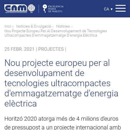
Vés
al
Select
CA
▾
contingut
your
language
Fil
Inici
Notícies & Divulgació
Notícies
Nou Projecte Europeu Per Al Desenvolupament de Tecnologies
d'ariadna
Ultracompactes D'emmagatzematge D'energia Elèctrica
25 FEBR. 2021
|
PROJECTES |
Nou projecte europeu per al
desenvolupament de
tecnologies ultracompactes
d'emmagatzematge d'energia
elèctrica
Horitzó 2020 atorga més de 4 milions d'euros
de pressupost a un projecte internacional amb