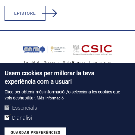
EPISTORE
L'institut
Recerca
Sala Blanca
Laboratoris
Transferència tecnològica
Notícies & Divulgació
Destacats
Usem cookies per millorar la teva
experiència com a usuari
Contacte
Talent
Clica per obtenir més informació i/o selecciona les cookies que
vols deshabilitar.
Més informació
Avís legal
Perfil del contractant
© Copyright 2026. IMB-CNM
Essencials
D'anàlisi
GUARDAR PREFERÈNCIES