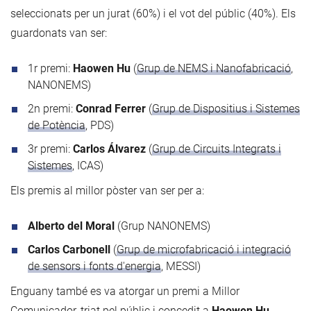
seleccionats per un jurat (60%) i el vot del públic (40%). Els
guardonats van ser:
1r premi:
Haowen Hu
(
Grup de NEMS i Nanofabricació
,
NANONEMS)
2n premi:
Conrad Ferrer
(
Grup de Dispositius i Sistemes
de Potència
, PDS)
3r premi:
Carlos Álvarez
(
Grup de Circuits Integrats i
Sistemes
, ICAS)
Els premis al millor pòster van ser per a:
Alberto del Moral
(Grup NANONEMS)
Carlos Carbonell
(
Grup de microfabricació i integració
de sensors i fonts d'energia
, MESSI)
Enguany també es va atorgar un premi a Millor
Comunicador, triat pel públic i concedit a
Haowen Hu.