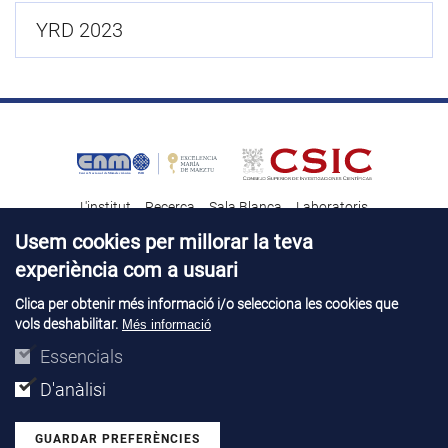
YRD 2023
L'institut
Recerca
Sala Blanca
Laboratoris
Transferència tecnològica
Notícies & Divulgació
Destacats
Usem cookies per millorar la teva
experiència com a usuari
Contacte
Talent
Clica per obtenir més informació i/o selecciona les cookies que
vols deshabilitar.
Més informació
Avís legal
Perfil del contractant
© Copyright 2026. IMB-CNM
Essencials
D'anàlisi
GUARDAR PREFERÈNCIES