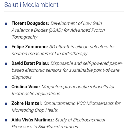
Salut i Mediambient
Florent Dougados:
Development of Low Gain
Avalanche Diodes (LGAD) for Advanced Proton
Tomography
Felipe Zamorano:
3D ultra-thin silicon detectors for
neutron measurement in radiotherapy
David Batet Palau:
Disposable and self-powered paper-
based electronic sensors for sustainable point-of-care
diagnosis
Cristina Vaca:
Magneto-opto-acoustic robocells for
theranostic applications
Zohre Hamzei:
Conductometric VOC Microsensors for
Monitoring Crop Health
Aida Visús Martínez:
Study of Electrochemical
Processes in Silk-Based matrices