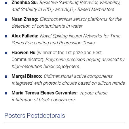
Zhenhua Su:
Resistive Switching Behavior, Variability,
and Stability in HfO₂- and Al₂O₃- Based Memristors
Nuan Zhang:
Electrochemical sensor platforms for the
detection of contaminants in water
Alex Fulleda:
Novel Spiking Neural Networks for Time-
Series Forecasting and Regression Tasks
Haowen Hu
(winner of the 1st prize and Best
Communicator):
Polymeric precision doping assisted by
high-resolution block copolymers
Marçal Blasco:
Bidimensional active components
integrated with photonic circuits based on silicon nitride
Maria Teresa Elenes Cervantes:
Vapour phase
infiltration of block copolymers
Pòsters Postdoctorals