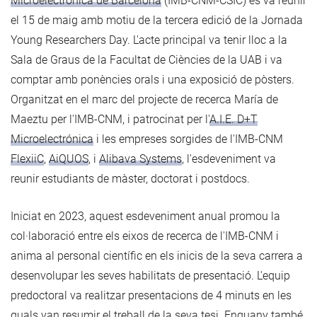
Microelectrònica de Barcelona
(IMB-CNM-CSIC) es va reunir
el 15 de maig amb motiu de la tercera edició de la Jornada
Young Researchers Day. L'acte principal va tenir lloc a la
Sala de Graus de la Facultat de Ciències de la UAB i va
comptar amb ponències orals i una exposició de pòsters.
Organitzat en el marc del projecte de recerca María de
Maeztu per l'IMB-CNM, i patrocinat per l'
A.I.E. D+T
Microelectrónica
i les empreses sorgides de l'IMB-CNM
FlexiiC
,
AiQUOS
, i
Alibava Systems
, l'esdeveniment va
reunir estudiants de màster, doctorat i postdocs.
Iniciat en 2023, aquest esdeveniment anual promou la
col·laboració entre els eixos de recerca de l'IMB-CNM i
anima al personal científic en els inicis de la seva carrera a
desenvolupar les seves habilitats de presentació. L'equip
predoctoral va realitzar presentacions de 4 minuts en les
quals van resumir el treball de la seva tesi. Enguany també