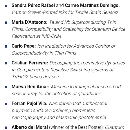
Sandra Pérez Rafael
and
Carme Martínez Domingo:
Carbon Screen-Printed Inks for Textile Strain Sensors
Maria D'Antuono:
Ta and Nb Superconducting Thin
Films: Compatibility and Scalability for Quantum Device
Fabrication at IMB-CNM
Carlo Pepe:
Ion Irradiation for Advanced Control of
Superconductivity in Thin Films
Cristian Ferreyra:
Decoupling the memristive dynamics
in Complementary Resistive Switching systems of
Ti/HfO2-based devices
Marwa Ben Amar:
Machine learning-enhanced smart
sensor array for the detection of glutathione
Ferran Pujol Vila:
Nanofabricated antibacterial
polymeric surface combining biomimetic
nanotopography and plasmonic photothermia
Alberto del Moral
(winner of the Best Poster):
Quantum