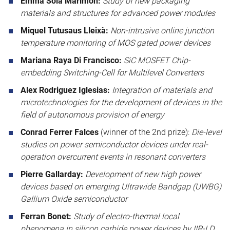
Emma Solà Marimon:
Study of new packaging
materials and structures for advanced power modules
Miquel Tutusaus Lleixà:
Non-intrusive online junction
temperature monitoring of MOS gated power devices
Mariana Raya Di Francisco:
SiC MOSFET Chip-
embedding Switching-Cell for Multilevel Converters
Alex Rodriguez Iglesias:
Integration of materials and
microtechnologies for the development of devices in the
field of autonomous provision of energy
Conrad Ferrer Falces
(winner of the 2nd prize):
Die-level
studies on power semiconductor devices under real-
operation overcurrent events in resonant converters
Pierre Gallarday:
Development of new high power
devices based on emerging Ultrawide Bandgap (UWBG)
Gallium Oxide semiconductor
Ferran Bonet:
Study of electro-thermal local
phenomena in silicon carbide power devices by IIR-LD