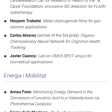
CaixaResearch Call for Research in Health of the ”la
Caixa” Foundation
:
Innovative SiC detectors for FLASH
radiotherapy
Houyem Trabelsi:
Metal chalcogenide films for gas
sesnors applications
Carlos Alvarez
(winner of the 3rd prize):
Organic
Chemosensory Neural Network for Cognitive Health
Tracking
Javier Cuenca:
Lab-on-CMOS ISFET arrays for
biomedical applications
Energia i Mobilitat
Arnau Fons:
Minimizing Energy Demand in the
Conversion of Levulinic Acid to 𝜸‑Valerolactone via
Photothermal Catalysis