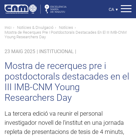
Vés
al
Select
CA
▾
contingut
your
language
Fil
Inici
Notícies & Divulgació
Notícies
Mostra de Recerques Pre I Postdoctorals Destacades En El III IMB-CNM
d'ariadna
Young Researchers Day
23 MAIG 2025
|
INSTITUCIONAL |
Mostra de recerques pre i
postdoctorals destacades en el
III IMB-CNM Young
Researchers Day
La tercera edició va reunir el personal
investigador novell de l'institut en una jornada
repleta de presentacions de tesis de 4 minuts,