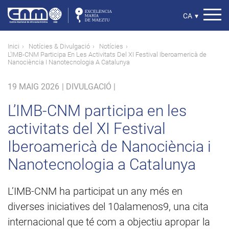
Vés
al
Select
CA
▾
contingut
your
language
Fil
Inici
Notícies & Divulgació
Notícies
L’IMB-CNM Participa En Les Activitats Del XI Festival Iberoamericà de
d'ariadna
Nanociència I Nanotecnologia A Catalunya
19 MAIG 2026
|
DIVULGACIÓ |
L’IMB-CNM participa en les
activitats del XI Festival
Iberoamericà de Nanociència i
Nanotecnologia a Catalunya
L’IMB-CNM ha participat un any més en
diverses iniciatives del 10alamenos9, una cita
internacional que té com a objectiu apropar la