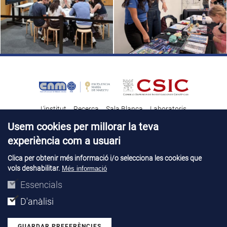
L'institut
Recerca
Sala Blanca
Laboratoris
Transferència tecnològica
Notícies & Divulgació
Destacats
Usem cookies per millorar la teva
experiència com a usuari
Contacte
Talent
Clica per obtenir més informació i/o selecciona les cookies que
vols deshabilitar.
Més informació
Avís legal
Perfil del contractant
© Copyright 2026. IMB-CNM
Essencials
D'anàlisi
GUARDAR PREFERÈNCIES