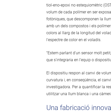
tiol-eno-epoxi no estequiomètric (OS
volum de cada polímer en ser exposat
fotòniques, que descomponen la llum 
amb un dels compostos i els polímers s
colors al llarg de la longitud del vol
l'espectre de color en el voladís.
"Estem parlant d'un sensor molt petit
que s'integraria en l'equip o disposit
El dispositiu respon al canvi de volu
curvatura i, en conseqüència, el canv
investigadora. Per a quantificar la re
utilitzar una llum blanca i una càmer
Una fabricació innov