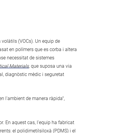
 volàtils (VOCs). Un equip de
at en polímers que es corba i altera
ense necessitat de sistemes
cal Materials
,
que suposa una via
tal, diagnòstic mèdic i seguretat
 en l'ambient de manera ràpida",
. En aquest cas, l'equip ha fabricat
nts: el polidimetilsiloxà (PDMS) i el