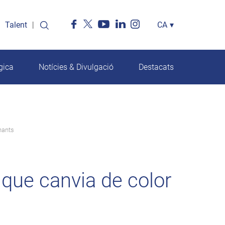
Talent
Select
CA
▾
your
language
gica
Notícies & Divulgació
Destacats
nants
que canvia de color