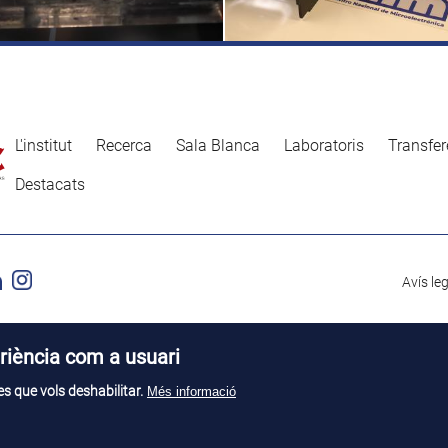
L'institut
Recerca
Sala Blanca
Laboratoris
Transfer
Destacats
Avís le
riència com a usuari
s que vols deshabilitar.
Més informació