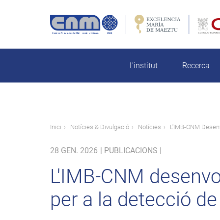
Vés
al
contingut
rch
L'institut
Recerca
Fil
Inici
Notícies & Divulgació
Notícies
L'IMB-CNM Desenv
d'ariadna
28 GEN. 2026
|
PUBLICACIONS |
L'IMB-CNM desenvol
per a la detecció d