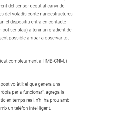
ent del sensor degut al canvi de
es del voladís conté nanoestructures
n el dispositiu entra en contacte
 pot ser blau) a tenir un gradient de
sent possible arribar a observar tot
bricat completament a l'IMB-CNM, i
post volàtil; el que genera una
ròpia per a funcionar", agrega la
àtic en temps real, n'hi ha prou amb
mb un telèfon intel·ligent.