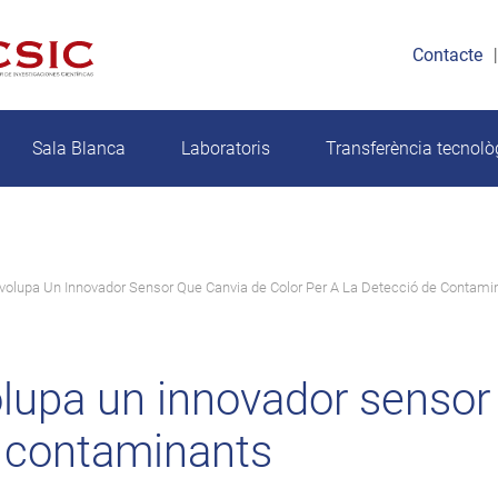
Contacte
Sala Blanca
Laboratoris
Transferència tecnolò
olupa Un Innovador Sensor Que Canvia de Color Per A La Detecció de Contami
upa un innovador sensor 
e contaminants