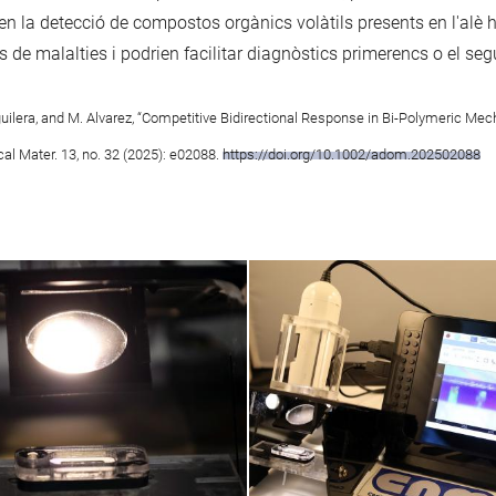
en la detecció de compostos orgànics volàtils presents en l'alè
e malalties i podrien facilitar diagnòstics primerencs o el se
Aguilera, and M. Alvarez, “Competitive Bidirectional Response in Bi-Polymeric M
al Mater. 13, no. 32 (2025): e02088.
https://doi.org/10.1002/adom.202502088