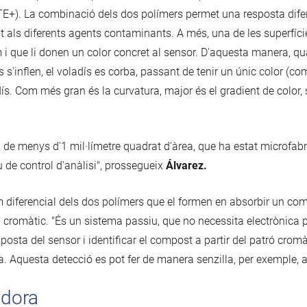
TE+). La combinació dels dos polímers permet una resposta difer
 als diferents agents contaminants. A més, una de les superfíci
i que li donen un color concret al sensor. D'aquesta manera, qua
'inflen, el voladís es corba, passant de tenir un únic color (com
adís. Com més gran és la curvatura, major és el gradient de color, 
, de menys d'1 mil·límetre quadrat d'àrea, que ha estat microfa
iu de control d'anàlisi", prossegueix
Álvarez.
m diferencial dels dos polímers que el formen en absorbir un com
i cromàtic. "És un sistema passiu, que no necessita electrònica p
sposta del sensor i identificar el compost a partir del patró crom
a. Aquesta detecció es pot fer de manera senzilla, per exemple, a
adora