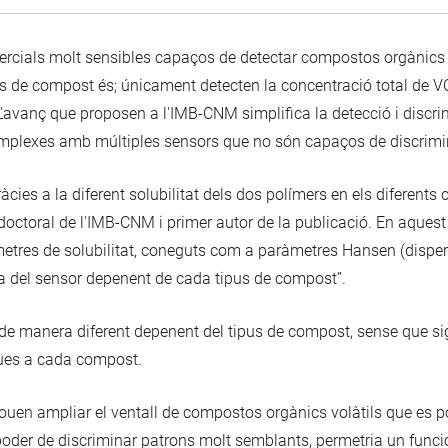
rcials molt sensibles capaços de detectar compostos orgànics vol
s de compost és; únicament detecten la concentració total de V
L'avanç que proposen a l'IMB-CNM simplifica la detecció i disc
plexes amb múltiples sensors que no són capaços de discrimina
àcies a la diferent solubilitat dels dos polímers en els diferent
octoral de l'IMB-CNM i primer autor de la publicació. En aquest 
metres de solubilitat, coneguts com a paràmetres Hansen (dispersi
ta del sensor depenent de cada tipus de compost”.
de manera diferent depenent del tipus de compost, sense que sig
ues a cada compost.
ouen ampliar el ventall de compostos orgànics volàtils que es p
eu poder de discriminar patrons molt semblants, permetria un func