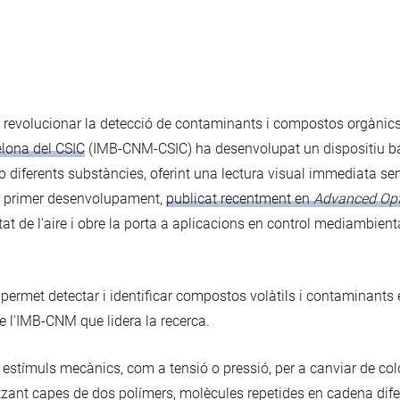
 revolucionar la detecció de contaminants i compostos orgànics
elona del CSIC
(IMB-CNM-CSIC) ha desenvolupat un dispositiu bas
b diferents substàncies, oferint una lectura visual immediata s
un primer desenvolupament,
publicat recentment en
Advanced Opti
litat de l'aire i obre la porta a aplicacions en control mediambien
 permet detectar i identificar compostos volàtils i contaminants
de l'IMB-CNM que lidera la recerca.
tímuls mecànics, com a tensió o pressió, per a canviar de color
zant capes de dos polímers, molècules repetides en cadena difere