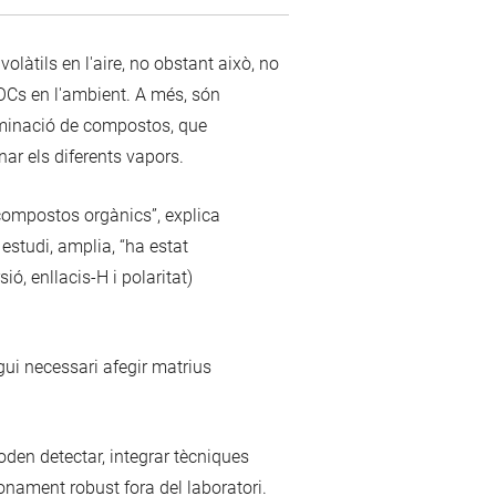
àtils en l'aire, no obstant això, no
OCs en l'ambient. A més, són
riminació de compostos, que
r els diferents vapors.
s compostos orgànics”, explica
estudi, amplia, “ha estat
ó, enllacis-H i polaritat)
ui necessari afegir matrius
oden detectar, integrar tècniques
ionament robust fora del laboratori.