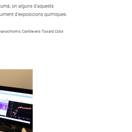
 humà, on alguns d'aquests
guiment d'exposicions químiques.
echanochromic Cantilevers Toward Color