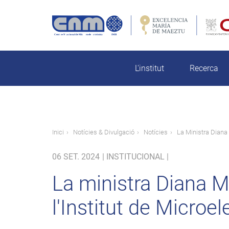
Vés
al
contingut
rch
L'institut
Recerca
Fil
Inici
Notícies & Divulgació
Notícies
La Ministra Diana 
d'ariadna
06 SET. 2024
|
INSTITUCIONAL |
La ministra Diana Mo
l'Institut de Microe