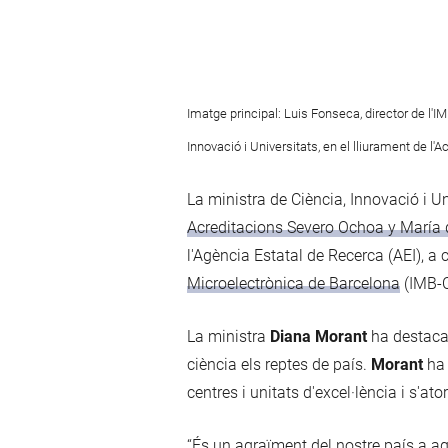
Imatge principal: Luis Fonseca, director de l'I
Innovació i Universitats, en el lliurament de l'A
La ministra de Ciència, Innovació i Un
Acreditacions Severo Ochoa y María
l'Agència Estatal de Recerca (AEI), a 
Microelectrònica de Barcelona
(IMB-CN
La ministra
Diana Morant
ha destacat
ciència els reptes de país.
Morant
ha
centres i unitats d'excel·lència i s'
“És un agraïment del nostre país a aq