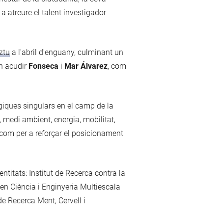
a atreure el talent investigador
ztu
a l'abril d'enguany, culminant un
an acudir
Fonseca
i
Mar Álvarez
, com
ògiques singulars en el camp de la
 medi ambient, energia, mobilitat,
xí com per a reforçar el posicionament
ntitats: Institut de Recerca contra la
en Ciència i Enginyeria Multiescala
e Recerca Ment, Cervell i