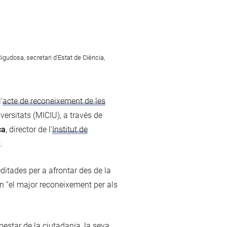
igudosa, secretari d'Estat de Ciència,
'
acte de reconeixement de les
iversitats (MICIU), a través de
ca
, director de l'
Institut de
.
ditades per a afrontar des de la
n “el major reconeixement per als
nestar de la ciutadania, la seva