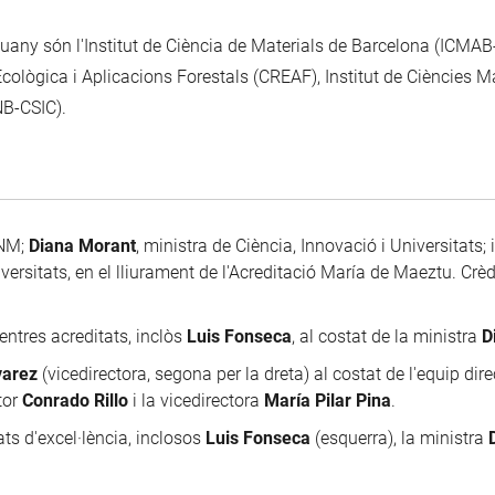
guany són l'Institut de Ciència de Materials de Barcelona (ICMAB-C
 Ecològica i Aplicacions Forestals (CREAF), Institut de Ciències
NB-CSIC).
CNM;
Diana Morant
, ministra de Ciència, Innovació i Universitats; 
versitats, en el lliurament de l'Acreditació María de Maeztu. Crèdi
entres acreditats, inclòs
Luis Fonseca
, al costat de la ministra
D
varez
(vicedirectora, segona per la dreta) al costat de l'equip dire
tor
Conrado Rillo
i la vicedirectora
María Pilar Pina
.
ts d'excel·lència, inclosos
Luis Fonseca
(esquerra), la ministra