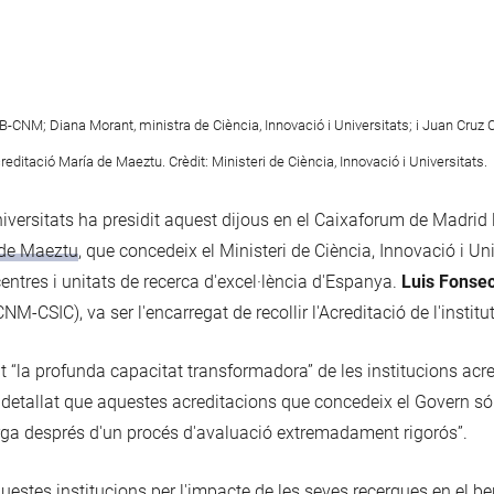
MB-CNM; Diana Morant, ministra de Ciència, Innovació i Universitats; i Juan Cruz C
creditació María de Maeztu. Crèdit: Ministeri de Ciència, Innovació i Universitats.
iversitats ha presidit aquest dijous en el Caixaforum de Madrid l
 de Maeztu
, que concedeix el Ministeri de Ciència, Innovació i Un
centres i unitats de recerca d'excel·lència d'Espanya.
Luis Fonse
M-CSIC), va ser l'encarregat de recollir l'Acreditació de l'institut
 “la profunda capacitat transformadora” de les institucions acre
 detallat que aquestes acreditacions que concedeix el Govern só
atorga després d'un procés d'avaluació extremadament rigorós”.
uestes institucions per l'impacte de les seves recerques en el be