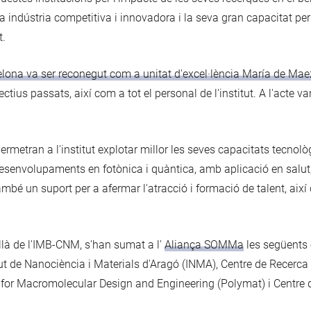
indústria competitiva i innovadora i la seva gran capacitat per 
t.
celona va ser reconegut com a unitat d'excel·lència María de Mae
ctius passats, així com a tot el personal de l'institut. A l'acte v
permetran a l'institut explotar millor les seves capacitats tecnol
desenvolupaments en fotònica i quàntica, amb aplicació en salut,
 també un suport per a afermar l'atracció i formació de talent, ai
llà de l'IMB-CNM, s'han sumat a l'
Aliança SOMMa
les següents e
ut de Nanociència i Materials d'Aragó (INMA), Centre de Recerca 
or Macromolecular Design and Engineering (Polymat) i Centre d