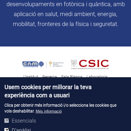
desenvolupaments en fotònica i quàntica, amb
aplicació en salut, medi ambient, energia,
mobilitat, fronteres de la física i seguretat.
L'institut
Recerca
Sala Blanca
Laboratoris
Transferència tecnològica
Notícies & Divulgació
Destacats
Usem cookies per millorar la teva
experiència com a usuari
Contacte
Talent
Clica per obtenir més informació i/o selecciona les cookies que
vols deshabilitar.
Més informació
Avís legal
Perfil del contractant
© Copyright 2026. IMB-CNM
Essencials
D'anàlisi