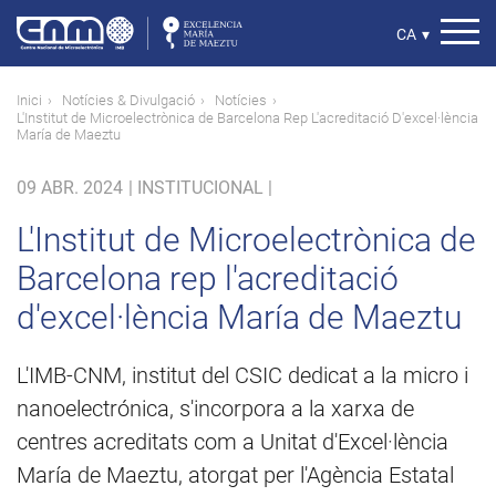
Vés
al
Select
CA
▾
contingut
your
language
Fil
Inici
Notícies & Divulgació
Notícies
L'Institut de Microelectrònica de Barcelona Rep L'acreditació D'excel·lència
d'ariadna
María de Maeztu
09 ABR. 2024
|
INSTITUCIONAL |
L'Institut de Microelectrònica de
Barcelona rep l'acreditació
d'excel·lència María de Maeztu
L'IMB-CNM, institut del CSIC dedicat a la micro i
nanoelectrónica, s'incorpora a la xarxa de
centres acreditats com a Unitat d'Excel·lència
María de Maeztu, atorgat per l'Agència Estatal