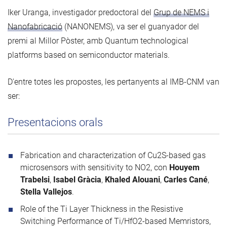
Iker Uranga, investigador predoctoral del
Grup de NEMS i
Nanofabricació
(NANONEMS), va ser el guanyador del
premi al Millor Pòster, amb Quantum technological
platforms based on semiconductor materials.
D'entre totes les propostes, les pertanyents al IMB-CNM van
ser:
Presentacions orals
Fabrication and characterization of Cu2S-based gas
microsensors with sensitivity to NO2, con
Houyem
Trabelsi
,
Isabel Gràcia
,
Khaled Alouani
,
Carles Cané
,
Stella Vallejos
.
Role of the Ti Layer Thickness in the Resistive
Switching Performance of Ti/HfO2-based Memristors,