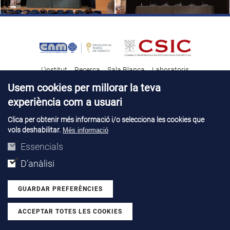
L'institut
Recerca
Sala Blanca
Laboratoris
Transferència tecnològica
Notícies & Divulgació
Destacats
Usem cookies per millorar la teva
experiència com a usuari
Contacte
Talent
Clica per obtenir més informació i/o selecciona les cookies que
vols deshabilitar.
Més informació
Avís legal
Perfil del contractant
© Copyright 2026. IMB-CNM
Essencials
D'anàlisi
GUARDAR PREFERÈNCIES
ACCEPTAR TOTES LES COOKIES
Withdraw consent