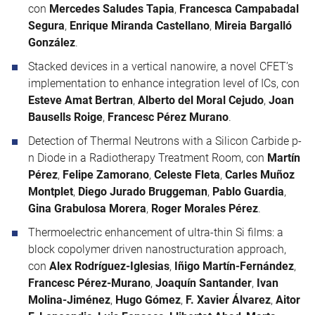
con
Mercedes Saludes Tapia
,
Francesca Campabadal
Segura
,
Enrique Miranda Castellano
,
Mireia Bargalló
González
.
Stacked devices in a vertical nanowire, a novel CFET’s
implementation to enhance integration level of ICs, con
Esteve Amat Bertran
,
Alberto del Moral Cejudo
,
Joan
Bausells Roige
,
Francesc Pérez Murano
.
Detection of Thermal Neutrons with a Silicon Carbide p-
n Diode in a Radiotherapy Treatment Room, con
Martín
Pérez
,
Felipe Zamorano
,
Celeste Fleta
,
Carles Muñoz
Montplet
,
Diego Jurado Bruggeman
,
Pablo Guardia
,
Gina Grabulosa Morera
,
Roger Morales Pérez
.
Thermoelectric enhancement of ultra-thin Si films: a
block copolymer driven nanostructuration approach,
con
Alex Rodríguez-Iglesias
,
Iñigo Martín-Fernández
,
Francesc Pérez-Murano
,
Joaquín Santander
,
Ivan
Molina-Jiménez
,
Hugo Gómez
,
F. Xavier Álvarez
,
Aitor