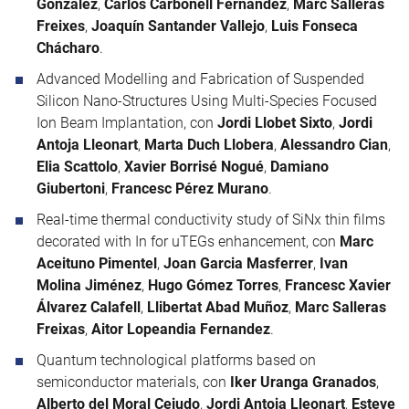
Gonzalez
,
Carlos Carbonell Fernández
,
Marc Salleras
Freixes
,
Joaquín Santander Vallejo
,
Luis Fonseca
Chácharo
.
Advanced Modelling and Fabrication of Suspended
Silicon Nano-Structures Using Multi-Species Focused
Ion Beam Implantation, con
Jordi Llobet Sixto
,
Jordi
Antoja Lleonart
,
Marta Duch Llobera
,
Alessandro Cian
,
Elia Scattolo
,
Xavier Borrisé Nogué
,
Damiano
Giubertoni
,
Francesc Pérez Murano
.
Real-time thermal conductivity study of SiNx thin films
decorated with In for uTEGs enhancement, con
Marc
Aceituno Pimentel
,
Joan Garcia Masferrer
,
Ivan
Molina Jiménez
,
Hugo Gómez Torres
,
Francesc Xavier
Álvarez Calafell
,
Llibertat Abad Muñoz
,
Marc Salleras
Freixas
,
Aitor Lopeandia Fernandez
.
Quantum technological platforms based on
semiconductor materials, con
Iker Uranga Granados
,
Alberto del Moral Cejudo
,
Jordi Antoja Lleonart
,
Esteve