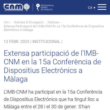
Vés
al
Select
CA
▾
contingut
your
language
Fil
Inici
Notícies & Divulgació
Notícies
Extensa Participació de L'IMB-CNM En La 15a Conferència de Dispositius
d'ariadna
Electrònics A Màlaga
12 FEBR. 2025
|
INSTITUCIONAL |
Extensa participació de l'IMB-
CNM en la 15a Conferència de
Dispositius Electrònics a
Màlaga
L'IMB-CNM ha participat en la 15a Conferència
de Dispositius Electrònics que ha tingut lloc a
Màlaga entre el 28 i el 30 de gener. S'han