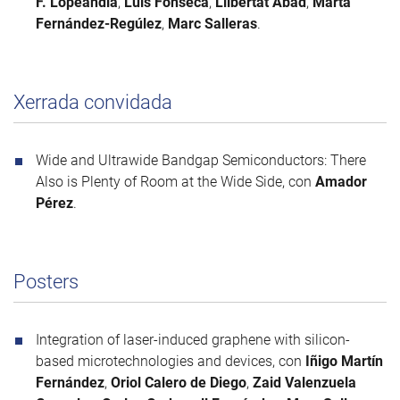
F. Lopeandia
,
Luis Fonseca
,
Llibertat Abad
,
Marta
Fernández-Regúlez
,
Marc Salleras
.
Xerrada convidada
Wide and Ultrawide Bandgap Semiconductors: There
Also is Plenty of Room at the Wide Side, con
Amador
Pérez
.
Posters
Integration of laser-induced graphene with silicon-
based microtechnologies and devices, con
Iñigo Martín
Fernández
,
Oriol Calero de Diego
,
Zaid Valenzuela