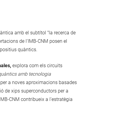
àntica amb el subtítol "la recerca de
portacions de l'IMB-CNM posen el
spositius quàntics.
ales,
explora com els circuits
quàntics amb tecnologia
s per a noves aproximacions basades
ió de xips superconductors per a
l'IMB-CNM contribueix a l'estratègia