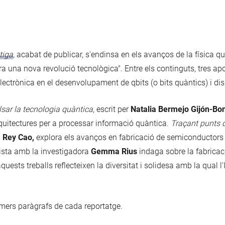
tiga
, acabat de publicar, s'endinsa en els avanços de la física qu
ra una nova revolució tecnològica". Entre els continguts, tres a
electrònica en el desenvolupament de qbits (o bits quàntics) i di
lsar la tecnologia quàntica,
escrit per
Natalia Bermejo Gijón-Bon
quitectures per a processar informació quàntica.
Traçant punts 
 Rey Cao,
explora els avanços en fabricació de semiconductor
ista amb la investigadora
Gemma Rius
indaga sobre la fabricac
uests treballs reflecteixen la diversitat i solidesa amb la qual 
imers paràgrafs de cada reportatge.