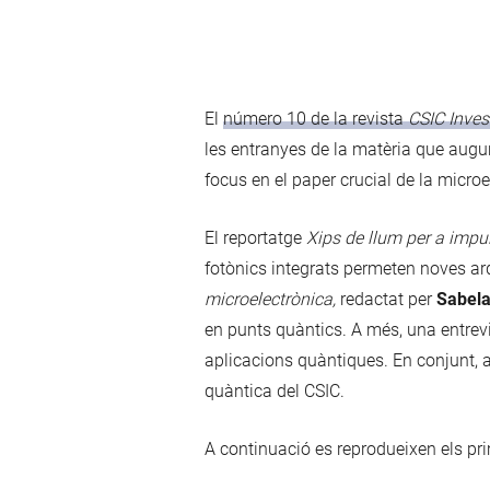
El
número 10 de la revista
CSIC Inves
les entranyes de la matèria que augu
focus en el paper crucial de la micro
El reportatge
Xips de llum per a impu
fotònics integrats permeten noves ar
microelectrònica,
redactat per
Sabela
en punts quàntics. A més, una entrev
aplicacions quàntiques. En conjunt, aq
quàntica del CSIC.
A continuació es reprodueixen els pr