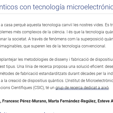
ticos con tecnología microelectróni
c a casa perquè aquesta tecnologia canviï les nostres vides. Es
blemes més complexos de la ciència. I és que la tecnologia quà
ionar la societat. A través de fenòmens com la superposició quà
imaginables, que superen les de la tecnologia convencional.
plantejar les metodologies de disseny i fabricació de dispositiu
quest tipus. Una línia de recerca proposa una solució eficient: d
mètodes de fabricació estandarditzats durant dècades per la ind
 a la creació de dispositius quàntics. L'Institut de Microelectrò
acions Científiques (CSIC), té un
grup de recerca dedicat a això
.
s, Francesc Pérez-Murano, Marta Fernández-Regúlez, Esteve