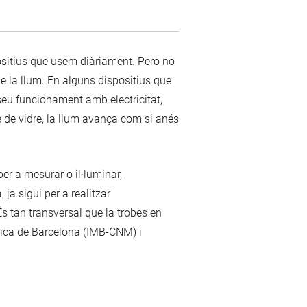
positius que usem diàriament. Però no
de la llum. En alguns dispositius que
 seu funcionament amb electricitat,
le de vidre, la llum avança com si anés
per a mesurar o il·luminar,
 ja sigui per a realitzar
s tan transversal que la trobes en
ònica de Barcelona (IMB-CNM) i