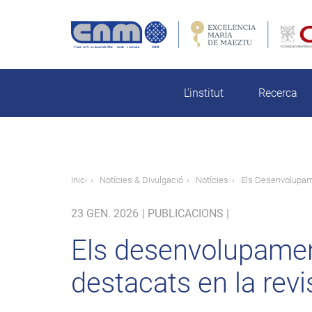
Vés
al
contingut
rch
L'institut
Recerca
Fil
Inici
Notícies & Divulgació
Notícies
Els Desenvolupam
d'ariadna
23 GEN. 2026
|
PUBLICACIONS |
Els desenvolupamen
destacats en la revi