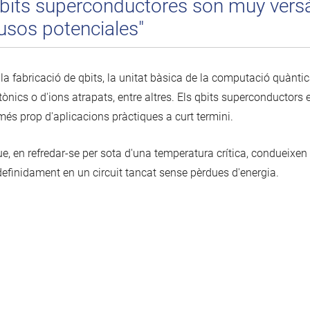
its superconductores son muy versát
usos potenciales"
la fabricació de qbits, la unitat bàsica de la computació quànti
nics o d'ions atrapats, entre altres. Els qbits superconductors
més prop d'aplicacions pràctiques a curt termini.
, en refredar-se per sota d'una temperatura crítica, condueixen el
definidament en un circuit tancat sense pèrdues d'energia.