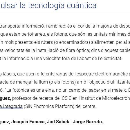
ulsar la tecnología cuántica
 transporta informació, i amb raó: és el cor de la majoria de dis
 que estan pertot arreu, els fotons, que són les unitats mínimes 
tan molt presents: els rúters (o encaminadors) s'alimenten per al
es velocitats és la instal·lació de fibra òptica; dins d'aquest cab
la informació a una velocitat fora de l'abast de l'electricitat.
s làsers, que usen diferents rangs de l'espectre electromagnètic 
cta de manejar la llum (o els fotons) amb l'objectiu d'utilitzar-la,
 "La fotònica és una eina, no un camp del saber en si mateix. É
nguez,
professor de recerca del CSIC en l'Institut de Microelectr
a integrada
(SiN Photonics Platform) del centre.
guez, Joaquín Faneca, Jad Sabek
i
Jorge Barreto.