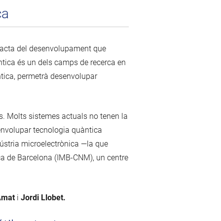
ca
 tracta del desenvolupament que
ntica és un dels camps de recerca en
ntica, permetrà desenvolupar
s. Molts sistemes actuals no tenen la
esenvolupar tecnologia quàntica
ústria microelectrònica —la que
nica de Barcelona (IMB-CNM), un centre
 Amat
i
Jordi Llobet.