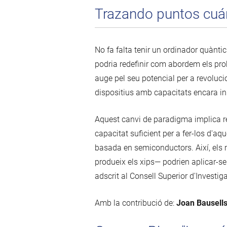
Trazando puntos cuán
No fa falta tenir un ordinador quànti
podria redefinir com abordem els pro
auge pel seu potencial per a revoluc
dispositius amb capacitats encara in
Aquest canvi de paradigma implica re
capacitat suficient per a fer-los d'a
basada en semiconductors. Així, els 
produeix els xips— podrien aplicar-se
adscrit al Consell Superior d'Investig
Amb la contribució de:
Joan Bausell