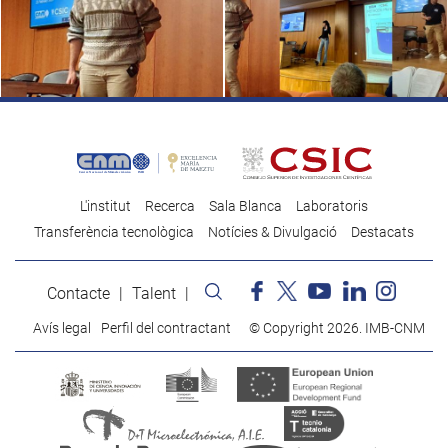
L'institut
Recerca
Sala Blanca
Laboratoris
Transferència tecnològica
Notícies & Divulgació
Destacats
Contacte
Talent
Avís legal
Perfil del contractant
© Copyright 2026. IMB-CNM