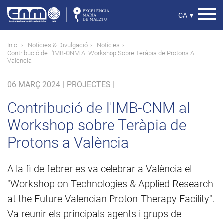
Vés
al
Select
CA
▾
contingut
your
language
Fil
Inici
Notícies & Divulgació
Notícies
Contribució de L'IMB-CNM Al Workshop Sobre Teràpia de Protons A
d'ariadna
València
06 MARÇ 2024
|
PROJECTES |
Contribució de l'IMB-CNM al
Workshop sobre Teràpia de
Protons a València
A la fi de febrer es va celebrar a València el
"Workshop on Technologies & Applied Research
at the Future Valencian Proton-Therapy Facility".
Va reunir els principals agents i grups de