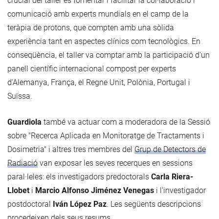
crucial del taller és fomentar i facilitar la col·laboració i
comunicació amb experts mundials en el camp de la
teràpia de protons, que compten amb una sòlida
experiència tant en aspectes clínics com tecnològics. En
conseqüència, el taller va comptar amb la participació d'un
panell científic internacional compost per experts
d'Alemanya, França, el Regne Unit, Polònia, Portugal i
Suïssa.
Guardiola
també va actuar com a moderadora de la Sessió
sobre "Recerca Aplicada en Monitoratge de Tractaments i
Dosimetria" i altres tres membres del
Grup de Detectors de
Radiació
van exposar les seves recerques en sessions
paral·leles: els investigadors predoctorals
Carla Riera-
Llobet
i
Marcio Alfonso Jiménez Venegas
i l'investigador
postdoctoral
Iván López Paz
. Les següents descripcions
procedeixen dels seus resums.