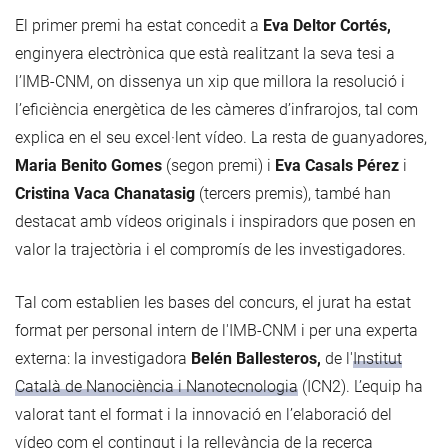
El primer premi ha estat concedit a
Eva Deltor Cortés,
enginyera electrònica que està realitzant la seva tesi a
l’IMB-CNM, on dissenya un xip que millora la resolució i
l’eficiència energètica de les càmeres d’infrarojos, tal com
explica en el seu excel·lent vídeo. La resta de guanyadores,
Maria Benito Gomes
(segon premi) i
Eva Casals Pérez
i
Cristina Vaca Chanatasig
(tercers premis), també han
destacat amb vídeos originals i inspiradors que posen en
valor la trajectòria i el compromís de les investigadores.
Tal com establien les bases del concurs, el jurat ha estat
format per personal intern de l'IMB-CNM i per una experta
externa: la investigadora
Belén Ballesteros,
de l'
Institut
Català de Nanociència i Nanotecnologia
(ICN2). L’equip ha
valorat tant el format i la innovació en l’elaboració del
vídeo com el contingut i la rellevància de la recerca