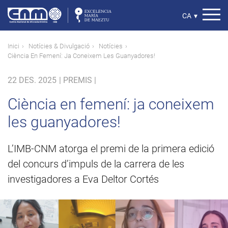
Vés
al
Select
CA
▾
contingut
your
language
Fil
Inici
Notícies & Divulgació
Notícies
Ciència En Femení: Ja Coneixem Les Guanyadores!
d'ariadna
22 DES. 2025
|
PREMIS |
Ciència en femení: ja coneixem
les guanyadores!
L’IMB-CNM atorga el premi de la primera edició
del concurs d’impuls de la carrera de les
investigadores a Eva Deltor Cortés