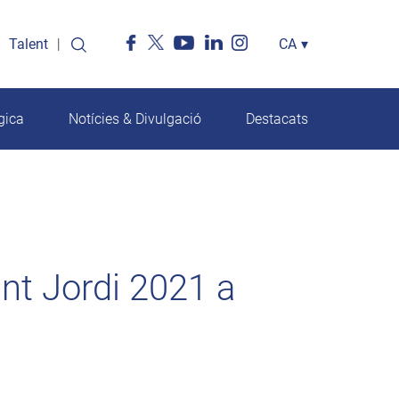
Talent
Select
CA
▾
your
language
gica
Notícies & Divulgació
Destacats
Sant Jordi 2021 a