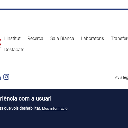
L'institut
Recerca
Sala Blanca
Laboratoris
Transfer
Destacats
Avís le
riència com a usuari
s que vols deshabilitar.
Més informació