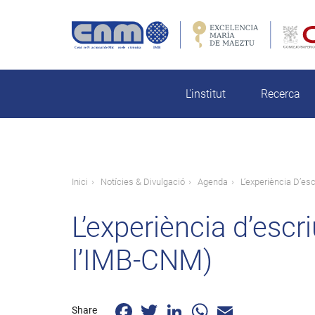
Vés
al
contingut
rch
L'institut
Recerca
Fil
Inici
Notícies & Divulgació
Agenda
L’experiència D’esc
d'ariadna
L’experiència d’escri
l’IMB-CNM)
Facebook
Twitter
LinkedIn
WhatsApp
Email
Share