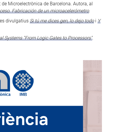
ut de Microelectrònica de Barcelona. Autora, al
oceso. Fabricación de un microacelerómetro
.
ibres divulgatius
Si tú me dices gen, lo dejo todo
i
Y
tal Systems "From Logic Gates to Processors"
.