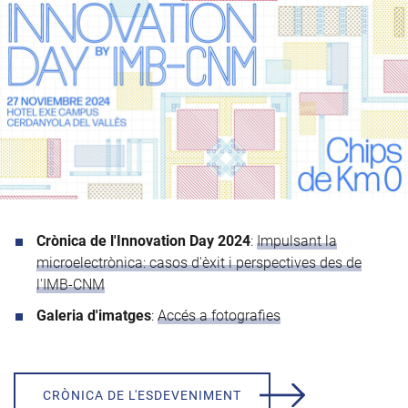
Crònica de l'Innovation Day 2024
:
Impulsant la
microelectrònica: casos d'èxit i perspectives des de
l'IMB-CNM
Galeria d'imatges
:
Accés a fotografies
CRÒNICA DE L'ESDEVENIMENT