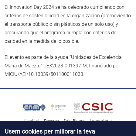
El Innovation Day 2024 se ha celebrado cumpliendo con
criterios de sostenibilidad en la organización (promoviendo
el transporte público o sin plásticos de un solo uso) y
procurando que el programa cumpla con criterios de
paridad en la medida de lo posible.
El evento es parte de la ayuda “Unidades de Excelencia
María de Maeztu” CEX2023-001397-M, financiado por
MICIU/AEI/10.13039/501100011033.
L'institut
Recerca
Sala Blanca
Laboratoris
Transferència tecnològica
Notícies & Divulgació
Destacats
Usem cookies per millorar la teva