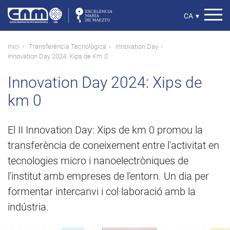
Vés
al
Select
CA
▾
contingut
your
language
Fil
Inici
Transferència Tecnològica
Innovation Day
Innovation Day 2024: Xips de Km 0
d'ariadna
Innovation Day 2024: Xips de
km 0
El II Innovation Day: Xips de km 0 promou la
transferència de coneixement entre l'activitat en
tecnologies micro i nanoelectròniques de
l'institut amb empreses de l'entorn. Un dia per
formentar intercanvi i col·laboració amb la
indústria.