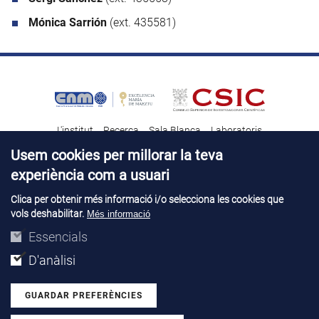
Mónica Sarrión
(ext. 435581)
L'institut
Recerca
Sala Blanca
Laboratoris
Transferència tecnològica
Notícies & Divulgació
Destacats
Usem cookies per millorar la teva
experiència com a usuari
Contacte
Talent
Clica per obtenir més informació i/o selecciona les cookies que
vols deshabilitar.
Més informació
Avís legal
Perfil del contractant
© Copyright 2026. IMB-CNM
Essencials
D'anàlisi
GUARDAR PREFERÈNCIES