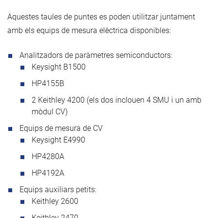
Aquestes taules de puntes es poden utilitzar juntament
amb els equips de mesura elèctrica disponibles:
Analitzadors de paràmetres semiconductors:
Keysight B1500
HP4155B
2 Keithley 4200 (els dos inclouen 4 SMU i un amb
mòdul CV)
Equips de mesura de CV
Keysight E4990
HP4280A
HP4192A
Equips auxiliars petits:
Keithley 2600
Keithley 2470