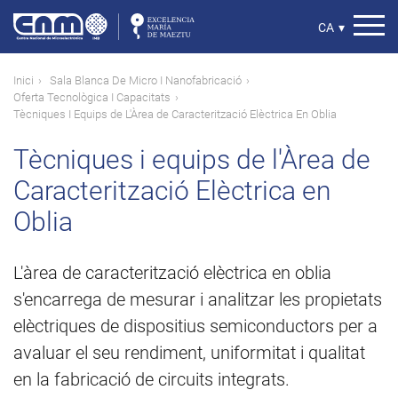
Vés
al
Select
CA
▾
contingut
your
language
Fil
Inici
Sala Blanca De Micro I Nanofabricació
Oferta Tecnològica I Capacitats
d'ariadna
Tècniques I Equips de L'Àrea de Caracterització Elèctrica En Oblia
Tècniques i equips de l'Àrea de
Caracterització Elèctrica en
Oblia
L'àrea de caracterització elèctrica en oblia
s'encarrega de mesurar i analitzar les propietats
elèctriques de dispositius semiconductors per a
avaluar el seu rendiment, uniformitat i qualitat
en la fabricació de circuits integrats.