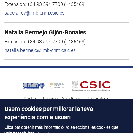
Extension:
+34 93 594 7700 (+435469)
sabela.rey@imb-cnm.csic.es
Natalia Bermejo Gijón-Bonales
Extension:
+34 93 594 7700 (+435468)
natalia.bermejo@imb-cnm.csic.es
L'institut
Recerca
Sala Blanca
Laboratoris
Transferència tecnològica
Notícies & Divulgació
Destacats
Usem cookies per millorar la teva
experiència com a usuari
Contacte
Talent
Clica per obtenir més informació i/o selecciona les cookies que