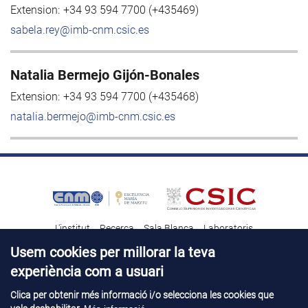
Extension:
+34 93 594 7700 (+435469)
sabela.rey@imb-cnm.csic.es
Natalia Bermejo Gijón-Bonales
Extension:
+34 93 594 7700 (+435468)
natalia.bermejo@imb-cnm.csic.es
L'institut
Recerca
Sala Blanca
Laboratoris
Transferència tecnològica
Notícies & Divulgació
Destacats
Usem cookies per millorar la teva
experiència com a usuari
Contacte
Talent
Clica per obtenir més informació i/o selecciona les cookies que