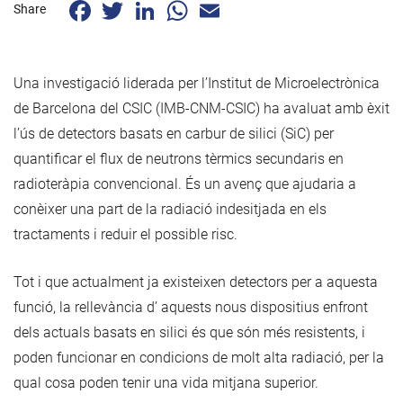
Facebook
Twitter
LinkedIn
WhatsApp
Email
Share
Una investigació liderada per l’Institut de Microelectrònica
de Barcelona del CSIC (IMB-CNM-CSIC) ha avaluat amb èxit
l’ús de detectors basats en carbur de silici (SiC) per
quantificar el flux de neutrons tèrmics secundaris en
radioteràpia convencional. És un avenç que ajudaria a
conèixer una part de la radiació indesitjada en els
tractaments i reduir el possible risc.
Tot i que actualment ja existeixen detectors per a aquesta
funció, la rellevància d’ aquests nous dispositius enfront
dels actuals basats en silici és que són més resistents, i
poden funcionar en condicions de molt alta radiació, per la
qual cosa poden tenir una vida mitjana superior.