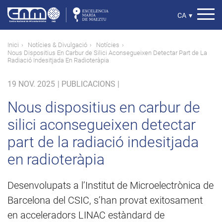
Vés
al
Select
CA
▾
contingut
your
language
Fil
Inici
Notícies & Divulgació
Notícies
Nous Dispositius En Carbur de Silici Aconsegueixen Detectar Part de La
d'ariadna
Radiació Indesitjada En Radioteràpia
19 NOV. 2025
|
PUBLICACIONS |
Nous dispositius en carbur de
silici aconsegueixen detectar
part de la radiació indesitjada
en radioteràpia
Desenvolupats a l’Institut de Microelectrònica de
Barcelona del CSIC, s’han provat exitosament
en acceleradors LINAC estàndard de