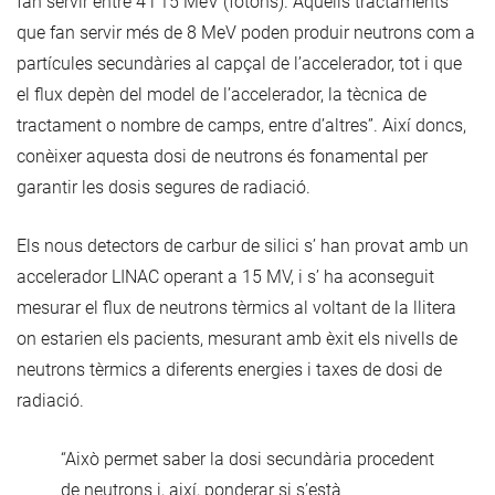
fan servir entre 4 i 15 MeV (fotons). Aquells tractaments
que fan servir més de 8 MeV poden produir neutrons com a
partícules secundàries al capçal de l’accelerador, tot i que
el flux depèn del model de l’accelerador, la tècnica de
tractament o nombre de camps, entre d’altres”. Així doncs,
conèixer aquesta dosi de neutrons és fonamental per
garantir les dosis segures de radiació.
Els nous detectors de carbur de silici s’ han provat amb un
accelerador LINAC operant a 15 MV, i s’ ha aconseguit
mesurar el flux de neutrons tèrmics al voltant de la llitera
on estarien els pacients, mesurant amb èxit els nivells de
neutrons tèrmics a diferents energies i taxes de dosi de
radiació.
“Això permet saber la dosi secundària procedent
de neutrons i, així, ponderar si s’està