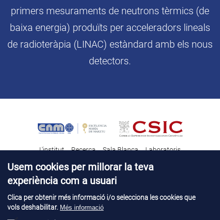
primers mesuraments de neutrons tèrmics (de
baixa energia) produïts per acceleradors lineals
de radioteràpia (LINAC) estàndard amb els nous
detectors.
L'institut
Recerca
Sala Blanca
Laboratoris
Transferència tecnològica
Notícies & Divulgació
Destacats
Usem cookies per millorar la teva
experiència com a usuari
Contacte
Talent
Clica per obtenir més informació i/o selecciona les cookies que
vols deshabilitar.
Més informació
Avís legal
Perfil del contractant
© Copyright 2026. IMB-CNM