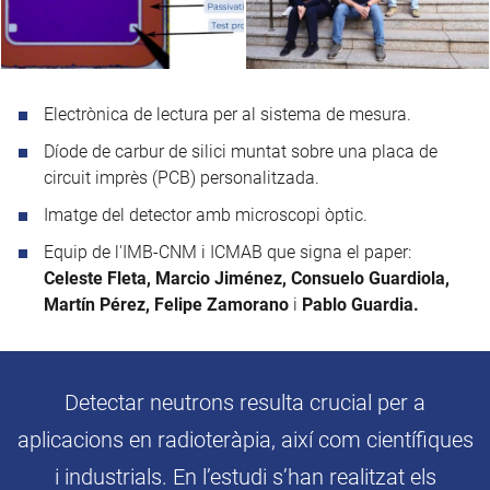
Electrònica de lectura per al sistema de mesura.
Díode de carbur de silici muntat sobre una placa de
circuit imprès (PCB) personalitzada.
Imatge del detector amb microscopi òptic.
Equip de l'IMB-CNM i ICMAB que signa el paper:
Celeste Fleta, Marcio Jiménez, Consuelo Guardiola,
Martín Pérez, Felipe Zamorano
i
Pablo Guardia.
Detectar neutrons resulta crucial per a
aplicacions en radioteràpia, així com científiques
i industrials. En l’estudi s’han realitzat els