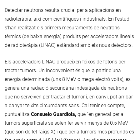
Detectar neutrons resulta crucial per a aplicacions en
radioteràpia, així com científiques i industrials. En l’estudi
s’han realitzat els primers mesuraments de neutrons
tèrmics (de baixa energia) produïts per acceleradors lineals
de radioteràpia (LINAC) estàndard amb els nous detectors.
Els acceleradors LINAC produeixen feixos de fotons per
tractar tumors. Un inconvenient és que, a partir d’una
energia determinada (uns 8 MeV o mega electró volts), es
genera una radiació secundària indesitjada de neutrons
que no serveixen per tractar el tumor i, en canvi, pot arribar
a danyar teixits circumdants sans. Cal tenir en compte,
puntualitza
Consuelo Guardiola,
que “en general per a
tumors superficials se solen fer servir menys de 0.5 MeV
(que són de fet raigs X) i que per a tumors més profunds es