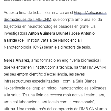
Aquesta línia de treball s'emmarca en el
Grup d'Aplicacions
Biomèdiques de l'IMB-CNM
, que compta amb una sòlida
trajectòria en neurotecnologies basades en grafè. Els
investigadors
Anton Guimerà Brunet
i
Jose Antonio
Garrido
(del l'Institut Català de Nanociència i
Nanotecnologia, ICN2) seran els directors de tesis.
Nerea Alvarez,
amb formació en enginyeria biomèdica i
que va entrar en l'institut com a tècnica, ha triat l'IMB-CNM
pel seu entorn científic d'excel·lència, les seves
infraestructures especialitzades —com la Sala Blanca— i
l'experiència del grup en micro i nanotecnologies aplicades
a la salut. “És una línia de recerca molt activa i estimulant,
amb col·laboracions tant locals com internacionals”,
afirma. Una mostra més del compromís de l'IMB-CNM amb