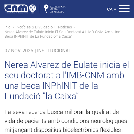
Vés
al
Select
CA
▾
contingut
your
language
Fil
Inici
Notícies & Divulgació
Notícies
Nerea Alvarez de Eulate Inicia El Seu Doctorat A L'IMB-CNM Amb Una
d'ariadna
Beca INPhINIT de La Fundació ”la Caixa”
07 NOV. 2025
|
INSTITUCIONAL |
Nerea Alvarez de Eulate inicia el
seu doctorat a l'IMB-CNM amb
una beca INPhINIT de la
Fundació ”la Caixa”
La seva recerca busca millorar la qualitat de
vida de pacients amb condicions neurològiques
mitjançant dispositius bioelectrònics flexibles i