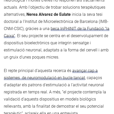
neurològica i moltes d'elles no responen als tractaments
actuals. Amb l'objectiu de trobar solucions terapèutiques
alternatives,
Nerea Alvarez de Eulate
inicia la seva tesi
doctoral a l'Institut de Microelectrònica de Barcelona (IMB-
CNM-CSIC), gràcies a una
beca InPHINIT de la Fundació ”la
Caixa”
. El seu projecte se centra en el desenvolupament de
dispositius bioelectrònics que integrin sensatge i
estimulació neuronal, adaptats a la forma del cervell i amb
un gruix d'unes poques micres.
El repte principal d'aquesta recerca és
avançar cap a
sistemes de neuromodulació en bucle tancat
, capaços
d'adaptar els patrons d'estimulació a l'activitat neuronal
registrada en temps real. A més, “el projecte contempla la
validació d'aquests dispositius en models biològics
rellevants, amb la finalitat de demostrar el seu potencial
terapèutic”, aclareix ella en una entrevista.