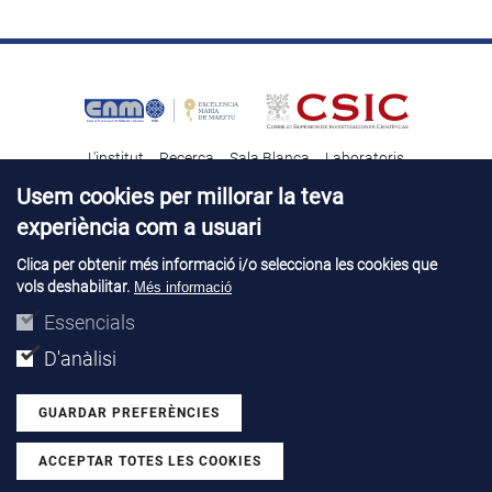
L'institut
Recerca
Sala Blanca
Laboratoris
Transferència tecnològica
Notícies & Divulgació
Destacats
Usem cookies per millorar la teva
experiència com a usuari
Contacte
Talent
Clica per obtenir més informació i/o selecciona les cookies que
vols deshabilitar.
Més informació
Avís legal
Perfil del contractant
© Copyright 2026. IMB-CNM
Essencials
D'anàlisi
GUARDAR PREFERÈNCIES
ACCEPTAR TOTES LES COOKIES
Withdraw consent