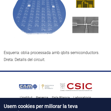
Esquerra: oblia processada amb qbits semiconductors.
Dreta: Detalls del circuit.
L'institut
Recerca
Sala Blanca
Laboratoris
Transferència tecnològica
Notícies & Divulgació
Destacats
Usem cookies per millorar la teva