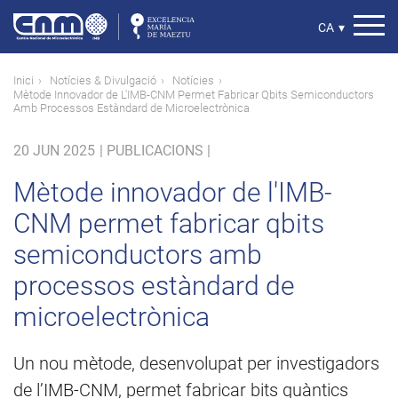
Vés
al
Select
CA
▾
contingut
your
language
Fil
Inici
Notícies & Divulgació
Notícies
Mètode Innovador de L'IMB-CNM Permet Fabricar Qbits Semiconductors
d'ariadna
Amb Processos Estàndard de Microelectrònica
20 JUN 2025
|
PUBLICACIONS |
Mètode innovador de l'IMB-
CNM permet fabricar qbits
semiconductors amb
processos estàndard de
microelectrònica
Un nou mètode, desenvolupat per investigadors
de l’IMB-CNM, permet fabricar bits quàntics