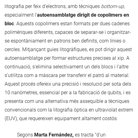
litografia per feix d’electrons, amb tècniques
bottom-up,
especialment l'
autoensamblatge dirigit de copolímers en
bloc
. Aquests copolímers estan formats per dues cadenes
polimèriques diferents, capaces de separar-se i organitzar-
se espontàniament en patrons ben definits, com línies o
cercles. Mitjançant guies litogràfiques, es pot dirigir aquest
autoensamblatge per formar estructures precises al xip. A
continuació, s’elimina selectivament un dels blocs i l’altre
s’utilitza com a màscara per transferir el patró al material.
Aquest procés ofereix una precisió i resolució per sota dels
10 nanòmetres, essencial per a la fabricació de qubits, i es
presenta com una alternativa més assequible a tècniques
convencionals com la litografia òptica en ultraviolat extrem
(EUV), que requereixen equipament altament costós.
Segons
Marta Fernández,
es tracta "d'un