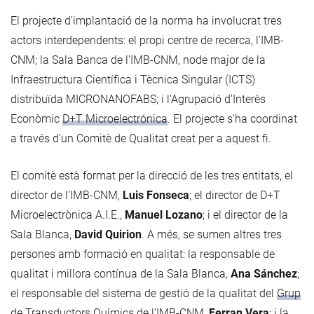
El projecte d'implantació de la norma ha involucrat tres
actors interdependents: el propi centre de recerca, l’IMB-
CNM; la Sala Banca de l’IMB-CNM, node major de la
Infraestructura Científica i Tècnica Singular (ICTS)
distribuïda MICRONANOFABS; i l'Agrupació d'Interès
Econòmic
D+T Microelectrónica
. El projecte s'ha coordinat
a través d'un Comitè de Qualitat creat per a aquest fi.
El comitè està format per la direcció de les tres entitats, el
director de l’IMB-CNM,
Luis Fonseca
; el director de D+T
Microelectrònica A.I.E.,
Manuel Lozano
; i el director de la
Sala Blanca,
David Quirion
. A més, se sumen altres tres
persones amb formació en qualitat: la responsable de
qualitat i millora contínua de la Sala Blanca,
Ana Sánchez
;
el responsable del sistema de gestió de la qualitat del
Grup
de Transductors Químics
de l’IMB-CNM,
Ferran Vera
; i la