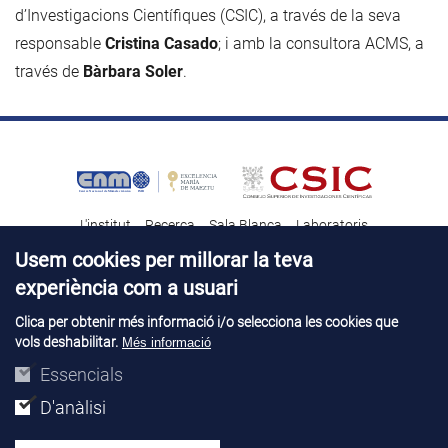
d’Investigacions Científiques (CSIC), a través de la seva
responsable
Cristina Casado
; i amb la consultora ACMS, a
través de
Bàrbara Soler
.
L'institut
Recerca
Sala Blanca
Laboratoris
Transferència tecnològica
Notícies & Divulgació
Destacats
Usem cookies per millorar la teva
experiència com a usuari
Contacte
Talent
Clica per obtenir més informació i/o selecciona les cookies que
vols deshabilitar.
Més informació
Avís legal
Perfil del contractant
© Copyright 2026. IMB-CNM
Essencials
D'anàlisi