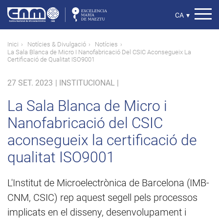
Vés
al
Select
CA
▾
contingut
your
language
Fil
Inici
Notícies & Divulgació
Notícies
La Sala Blanca de Micro I Nanofabricació Del CSIC Aconsegueix La
d'ariadna
Certificació de Qualitat ISO9001
27 SET. 2023
|
INSTITUCIONAL |
La Sala Blanca de Micro i
Nanofabricació del CSIC
aconsegueix la certificació de
qualitat ISO9001
L'Institut de Microelectrònica de Barcelona (IMB-
CNM, CSIC) rep aquest segell pels processos
implicats en el disseny, desenvolupament i