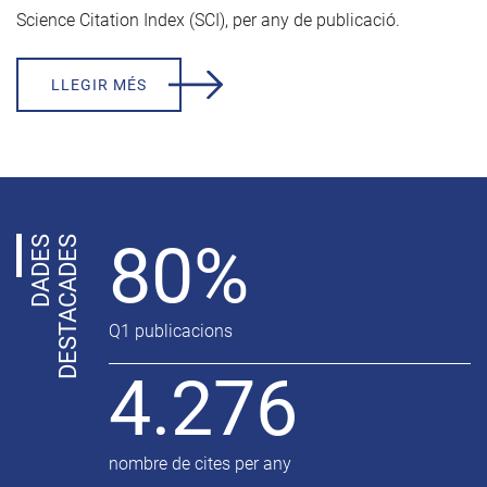
Science Citation Index (SCI), per any de publicació.
LLEGIR MÉS
80%
D
A
D
E
S
D
E
S
T
A
C
A
D
E
S
Q1 publicacions
4.276
nombre de cites per any