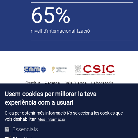
65%
nivell d’internacionalització
L'institut
Recerca
Sala Blanca
Laboratoris
Transferència tecnològica
Notícies & Divulgació
Destacats
Usem cookies per millorar la teva
experiència com a usuari
Contacte
Talent
Clica per obtenir més informació i/o selecciona les cookies que
vols deshabilitar.
Més informació
Avís legal
Perfil del contractant
© Copyright 2026. IMB-CNM
Essencials