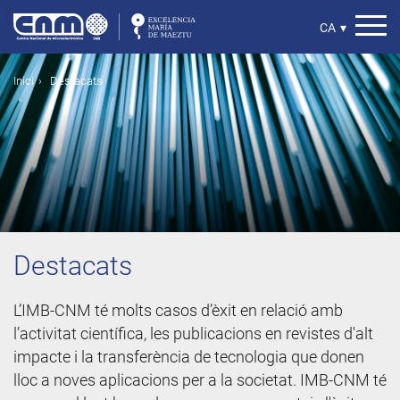
Vés
al
Select
CA
▾
contingut
your
language
Fil
Inici
Destacats
d'ariadna
Destacats
L’IMB-CNM té molts casos d’èxit en relació amb
l’activitat científica, les publicacions en revistes d'alt
impacte i la transferència de tecnologia que donen
lloc a noves aplicacions per a la societat. IMB-CNM té