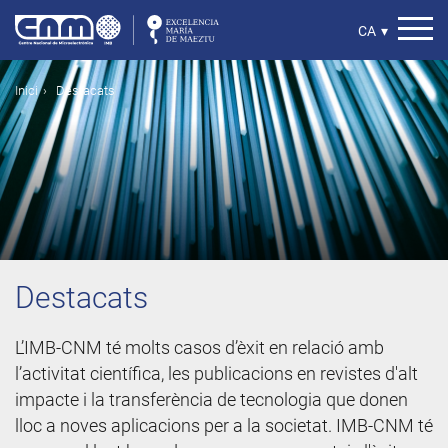
Vés
al
Select
CA
▾
contingut
your
language
Fil
Inici
Destacats
d'ariadna
Destacats
L’IMB-CNM té molts casos d’èxit en relació amb
l’activitat científica, les publicacions en revistes d'alt
impacte i la transferència de tecnologia que donen
lloc a noves aplicacions per a la societat. IMB-CNM té