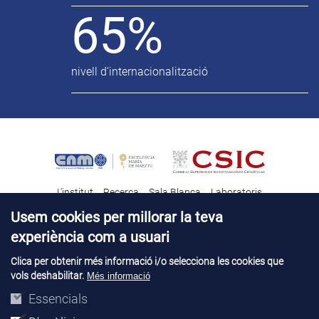
65%
nivell d’internacionalització
L'institut
Recerca
Sala Blanca
Laboratoris
Transferència tecnològica
Notícies & Divulgació
Destacats
Usem cookies per millorar la teva
experiència com a usuari
Contacte
Talent
Clica per obtenir més informació i/o selecciona les cookies que
vols deshabilitar.
Més informació
Avís legal
Perfil del contractant
© Copyright 2026. IMB-CNM
Essencials