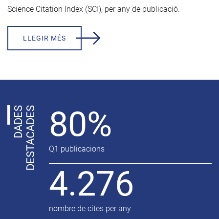
Science Citation Index (SCI), per any de publicació.
LLEGIR MÉS
80%
D
A
D
E
S
D
E
S
T
A
C
A
D
E
S
Q1 publicacions
4.276
nombre de cites per any