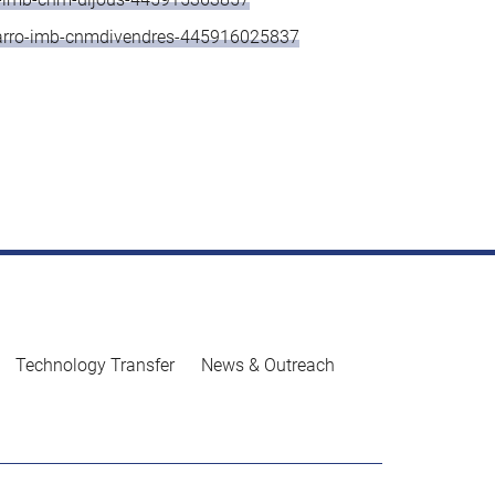
avarro-imb-cnmdivendres-445916025837
Technology Transfer
News & Outreach