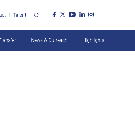
act
Talent
ransfer
News & Outreach
Highlights