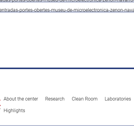
e/entradas-portes-obertes-museu-de-microelectronica-zenon-n
About the center
Research
Clean Room
Laboratories
Highlights