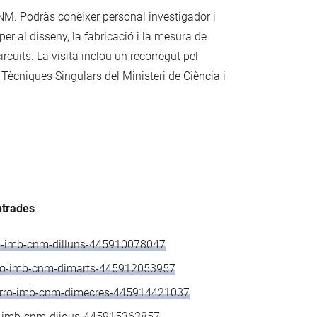
B-CNM. Podràs conèixer personal investigador i
per al disseny, la fabricació i la mesura de
ircuits. La visita inclou un recorregut pel
 Tècniques Singulars del Ministeri de Ciència i
entrades
:
rro-imb-cnm-dilluns-445910078047
arro-imb-cnm-dimarts-445912053957
avarro-imb-cnm-dimecres-445914421037
ro-imb-cnm-dijous-445915363857