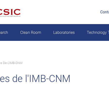
Cont
earch
Clean Room
Laboratories
Technology T
tes De L'IMB-CNM
tes de l'IMB-CNM