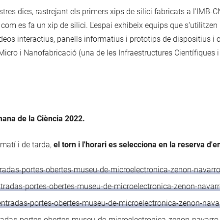
ostres dies, rastrejant els primers xips de silici fabricats a l'IM
m es fa un xip de silici. L'espai exhibeix equips que s'utilitzen 
deos interactius, panells informatius i prototips de dispositius i c
icro i Nanofabricació (una de les Infraestructures Científiques i
mana de la Ciència 2022.
 matí i de tarda,
el torn i l'horari es selecciona en la reserva d'
ntradas-portes-obertes-museu-de-microelectronica-zenon-nava
entradas-portes-obertes-museu-de-microelectronica-zenon-nav
e/entradas-portes-obertes-museu-de-microelectronica-zenon-n
ntradas-portes-obertes-museu-de-microelectronica-zenon-navar