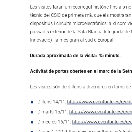
Les visites faran un recorregut històric fins als n
tècnic del CSIC de primera mà, que els mostraran co
dispositius i circuits microelectrònics, així com ví
passadís exterior de la Sala Blanca Integrada de M
Innovació) -la més gran al sud d'Europa!
Durada aproximada de la visita: 45 minuts.
Activitat de portes obertes en el marc de la Set
Les visites són de dilluns a divendres en torns de
Dilluns 14/11:
https://www.eventbrite.es/e/e
Dimarts 15/11:
https://www.eventbrite.es/e/
Dimecres 16/11:
https://www.eventbrite.es/
Dijous 17/11:
https://www.eventbrite.es/e/e