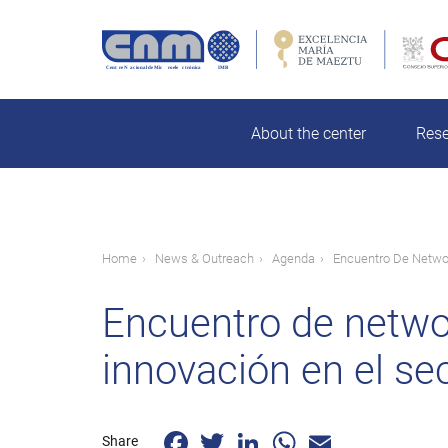
Skip
to
main
Search
content
About the center
Res
Breadcrumb
Home
News & Outreach
Agenda
Encuentro De Networ
Encuentro de networ
innovación en el se
Facebook
Twitter
LinkedIn
WhatsApp
Email
Share