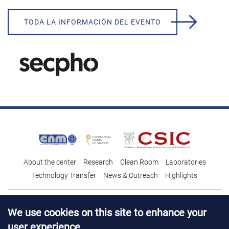
TODA LA INFORMACIÓN DEL EVENTO
About the center
Research
Clean Room
Laboratories
Technology Transfer
News & Outreach
Highlights
Contact
Talent
We use cookies on this site to enhance your
Contracting profile
Legal Advice
© Copyright 2026. IMB-CNM
user experience