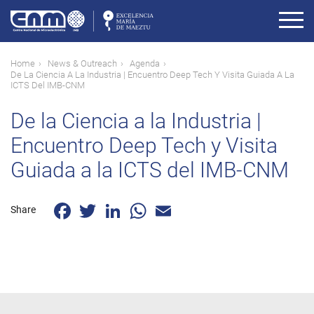
Skip
to
main
content
Breadcrumb
Home
News & Outreach
Agenda
De La Ciencia A La Industria | Encuentro Deep Tech Y Visita Guiada A La
ICTS Del IMB-CNM
De la Ciencia a la Industria |
Encuentro Deep Tech y Visita
Guiada a la ICTS del IMB-CNM
Facebook
Twitter
LinkedIn
WhatsApp
Email
Share